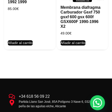
1992 1999
Membrana diafragma
85.00
€
Carburador Gsxf 750
gsxf 600 gsx 600f
GSX600F 1990-1996
X2
49.00
€
Añadir al carrito
Añadir al carrito
+34 618 56 09 22
Partida Llano San José, 85A Polígono 3 Nave 6, 03293 la
peña de las aguilas elche, Alicante