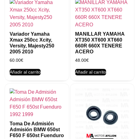
Variador Yamaha
MANILLAR YAMAHA
Xmax 250cc Xcity,
XT350 XT600 XT660
Versity, Majesty250
660R 660X TENERE
2005 2010
ACERO
60.00
€
48.00
€
Añadir al carrito
Añadir al carrito
Toma De Admisión
Admisión BMW 650st
F650 F 650st Fuenduro