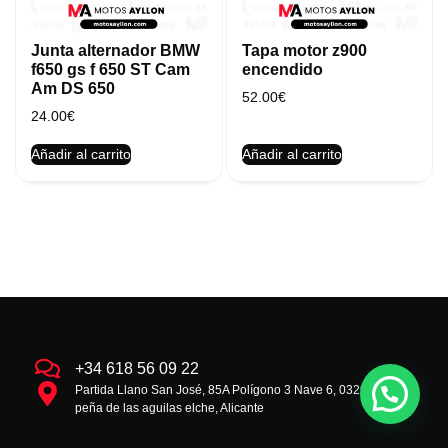
Junta alternador BMW
Tapa motor z900
f650 gs f 650 ST Cam
encendido
Am DS 650
52.00
€
24.00
€
Añadir al carrito
Añadir al carrito
+34 618 56 09 22
Partida Llano San José, 85A Polígono 3 Nave 6, 03293 la
peña de las aguilas elche, Alicante