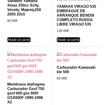
Variador Yamaha
Xmax 250cc Xcity,
YAMAHA VIRAGO 535
Versity, Majesty250
EMBRAGUE DE
2005 2010
ARRANQUE BENDIX
COMPLETO RUEDA
60.00
€
LIBRE VIRAGO 535
128.00
€
Añadir al carrito
Añadir al carrito
Carburador Kawasaki
kle 500
69.00
€
Membrana diafragma
Carburador Gsxf 750
gsxf 600 gsx 600f
GSX600F 1990-1996
X2