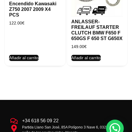
Encendido Kawasaki
Z750 2007 2009 X4
PCS
ANLASSER-
122.00
€
FREILAUF STARTER
CLUTCH BMW F650 F
650GS F 650 ST G650X
149.00
€
Añadir al carrito
Añadir al carrito
+34 618 56 09 22
Partida Llano San José, 85A Polígono 3 Nave 6, 03293 la