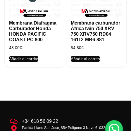
Membrana Diafragma
Membrana carburador
Carburador Honda
África twin 750 XRV
HONDA PACIFIC
750 XRV750 RD04
COAST PC 800
16112-MB6-881
48.00
€
54.50
€
Añadir al carrito
Añadir al carrito
+34 618 56 09 22
Partida Llano San José, 85A Polígono 3 Nave 6, 03293 la