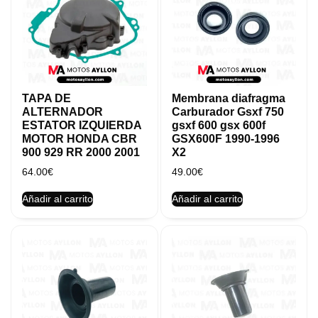
TAPA DE
Membrana diafragma
ALTERNADOR
Carburador Gsxf 750
ESTATOR IZQUIERDA
gsxf 600 gsx 600f
MOTOR HONDA CBR
GSX600F 1990-1996
900 929 RR 2000 2001
X2
64.00
€
49.00
€
Añadir al carrito
Añadir al carrito