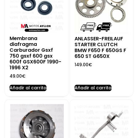
Membrana
ANLASSER-FREILAUF
diafragma
STARTER CLUTCH
Carburador Gsxf
BMW F650 F 650GS F
750 gsxf 600 gsx
650 ST G650X
600f GSX600F 1990-
149.00
€
1996 X2
49.00
€
Añadir al carrito
Añadir al carrito