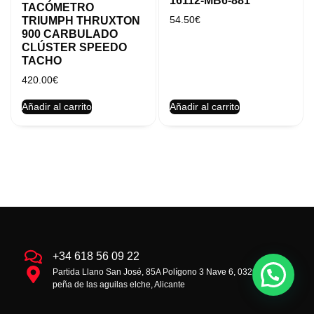
16112-MB6-881
TACÓMETRO
54.50
€
TRIUMPH THRUXTON
900 CARBULADO
CLÚSTER SPEEDO
TACHO
420.00
€
Añadir al carrito
Añadir al carrito
+34 618 56 09 22
Partida Llano San José, 85A Polígono 3 Nave 6, 03293 la
peña de las aguilas elche, Alicante