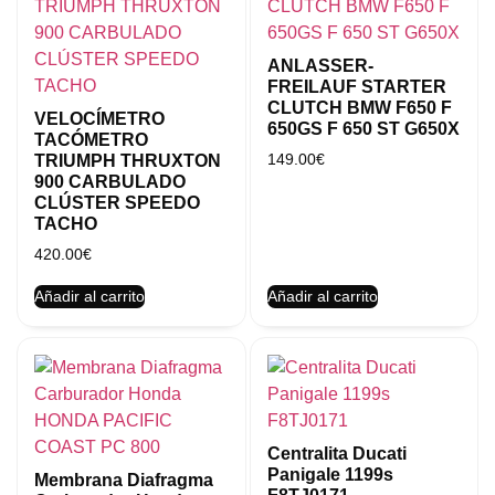
ANLASSER-
FREILAUF STARTER
CLUTCH BMW F650 F
VELOCÍMETRO
650GS F 650 ST G650X
TACÓMETRO
149.00
€
TRIUMPH THRUXTON
900 CARBULADO
CLÚSTER SPEEDO
TACHO
420.00
€
Añadir al carrito
Añadir al carrito
Centralita Ducati
Panigale 1199s
Membrana Diafragma