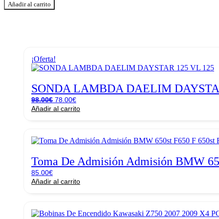
De
Añadir al carrito
Reparación
Carburador
Yamaha
Majesty
125
150
¡Oferta!
180
cantidad
SONDA LAMBDA DAELIM DAYSTAR
El
El
98.00
€
78.00
€
precio
precio
Añadir al carrito
original
actual
era:
es:
98.00€.
78.00€.
Toma De Admisión Admisión BMW 650s
85.00
€
Añadir al carrito