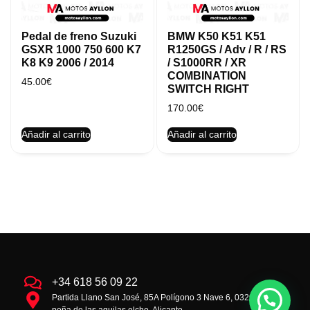
Pedal de freno Suzuki
BMW K50 K51 K51
GSXR 1000 750 600 K7
R1250GS / Adv / R / RS
K8 K9 2006 / 2014
/ S1000RR / XR
COMBINATION
45.00
€
SWITCH RIGHT
170.00
€
Añadir al carrito
Añadir al carrito
+34 618 56 09 22
Partida Llano San José, 85A Polígono 3 Nave 6, 03293 la
peña de las aguilas elche, Alicante