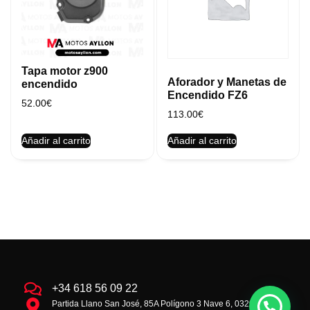
Tapa motor z900
Aforador y Manetas de
encendido
Encendido FZ6
52.00
€
113.00
€
Añadir al carrito
Añadir al carrito
+34 618 56 09 22
Partida Llano San José, 85A Polígono 3 Nave 6, 03293 la