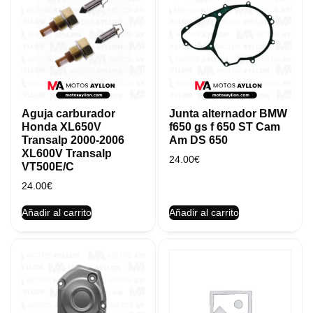
Aguja carburador
Junta alternador BMW
Honda XL650V
f650 gs f 650 ST Cam
Transalp 2000-2006
Am DS 650
XL600V Transalp
24.00
€
VT500E/C
24.00
€
Añadir al carrito
Añadir al carrito