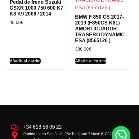
Pedal de freno Suzuki
GSXR 1000 750 600 K7
K8 K9 2006 / 2014
BMW F 850 GS 2017-
45.00
€
2019 (F850GS K81)
AMORTIGUADOR
TRASERO DYNAMIC
ESA (8565126 )
380.00
€
Añadir al carrito
Añadir al carrito
+34 618 56 09 22
Partida Llano San José, 85A Polígono 3 Nave 6, 03293 la