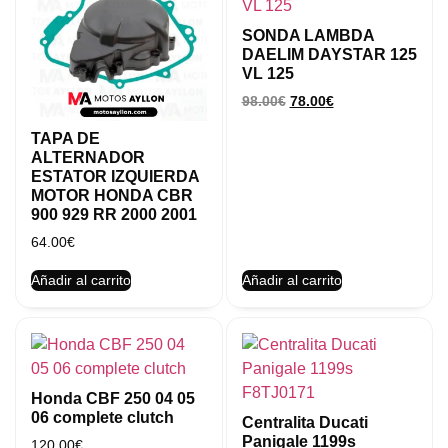
SONDA LAMBDA
DAELIM DAYSTAR 125
VL 125
98.00
€
78.00
€
TAPA DE
ALTERNADOR
ESTATOR IZQUIERDA
MOTOR HONDA CBR
900 929 RR 2000 2001
64.00
€
Añadir al carrito
Añadir al carrito
Honda CBF 250 04 05
06 complete clutch
Centralita Ducati
Panigale 1199s
120.00
€