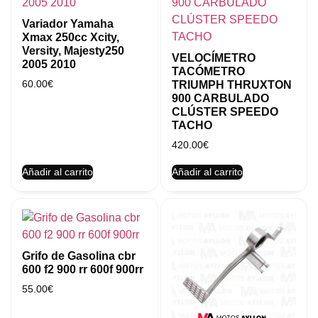
Variador Yamaha
Xmax 250cc Xcity,
Versity, Majesty250
VELOCÍMETRO
2005 2010
TACÓMETRO
60.00
€
TRIUMPH THRUXTON
900 CARBULADO
CLÚSTER SPEEDO
TACHO
420.00
€
Añadir al carrito
Añadir al carrito
Grifo de Gasolina cbr
600 f2 900 rr 600f 900rr
55.00
€