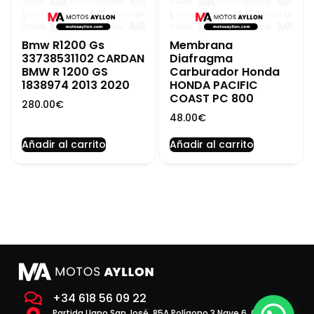
Bmw R1200 Gs
Membrana
33738531102 CARDAN
Diafragma
BMW R 1200 GS
Carburador Honda
1838974 2013 2020
HONDA PACIFIC
COAST PC 800
280.00
€
48.00
€
Añadir al carrito
Añadir al carrito
+34 618 56 09 22
Partida Llano San José, 85A Polígono 3 Nave 6, 03293 la