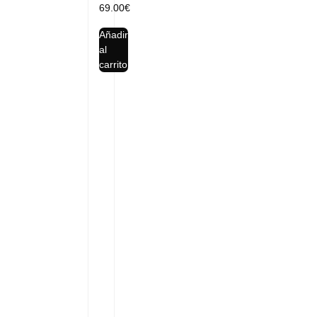
69.00
€
Añadir
al
carrito