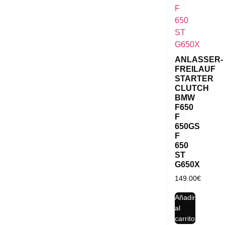
ANLASSER-
FREILAUF
STARTER
CLUTCH
BMW
F650
F
650GS
F
650
ST
G650X
149.00
€
Añadir
al
carrito