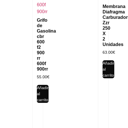
Membrana
Diafragma
Carburador
Grifo
Zzr
de
250
Gasolina
X
cbr
2
600
Unidades
f2
63.00
€
900
rr
Añadir
600f
900rr
al
carrito
55.00
€
Añadir
al
carrito