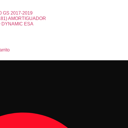
0 GS 2017-2019
K81) AMORTIGUADOR
 DYNAMIC ESA
arrito