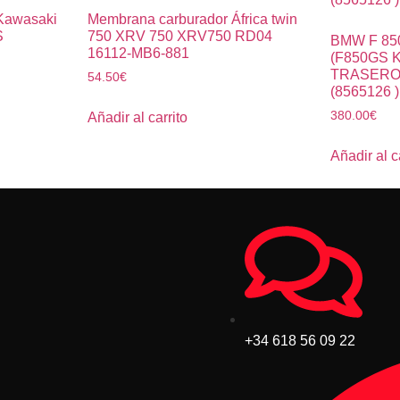
Kawasaki
Membrana carburador África twin
S
750 XRV 750 XRV750 RD04
BMW F 85
16112-MB6-881
(F850GS 
TRASERO
54.50
€
(8565126 )
380.00
€
Añadir al carrito
Añadir al c
+34 618 56 09 22