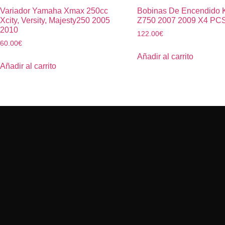
Variador Yamaha Xmax 250cc
Bobinas De Encendido 
Xcity, Versity, Majesty250 2005
Z750 2007 2009 X4 PC
2010
122.00
€
60.00
€
Añadir al carrito
Añadir al carrito