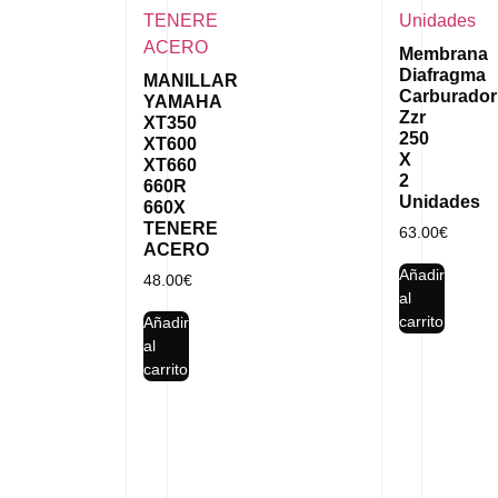
Membrana
Diafragma
MANILLAR
Carburador
YAMAHA
Zzr
XT350
250
XT600
X
XT660
2
660R
Unidades
660X
TENERE
63.00
€
ACERO
Añadir
48.00
€
al
carrito
Añadir
al
carrito