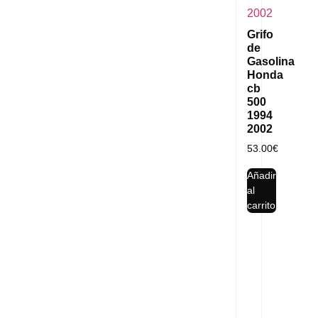
Grifo
de
Gasolina
Honda
cb
500
1994
2002
53.00
€
Añadir
al
carrito