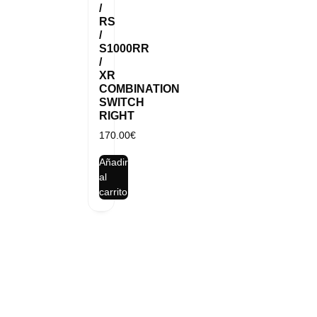
/
RS
/
S1000RR
/
XR
COMBINATION
SWITCH
RIGHT
170.00
€
Añadir
al
carrito