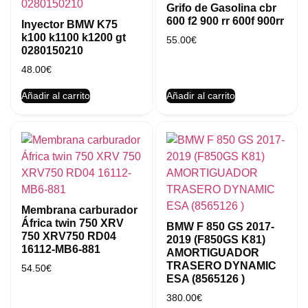
Grifo de Gasolina cbr
600 f2 900 rr 600f 900rr
Inyector BMW K75
k100 k1100 k1200 gt
55.00
€
0280150210
48.00
€
Añadir al carrito
Añadir al carrito
Membrana carburador
África twin 750 XRV
BMW F 850 GS 2017-
750 XRV750 RD04
2019 (F850GS K81)
16112-MB6-881
AMORTIGUADOR
TRASERO DYNAMIC
54.50
€
ESA (8565126 )
380.00
€