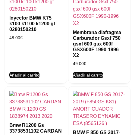
Inyector BMW K75
k100 k1100 k1200 gt
0280150210
Membrana diafragma
48.00
€
Carburador Gsxf 750
gsxf 600 gsx 600f
GSX600F 1990-1996
X2
49.00
€
Añadir al carrito
Añadir al carrito
Bmw R1200 Gs
33738531102 CARDAN
BMW F 850 GS 2017-