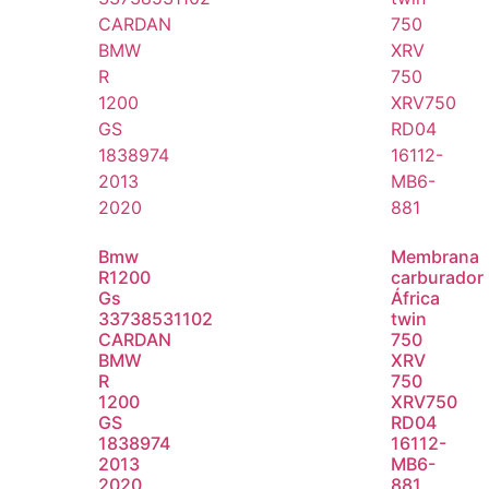
Bmw
Membrana
R1200
carburador
Gs
África
33738531102
twin
CARDAN
750
BMW
XRV
R
750
1200
XRV750
GS
RD04
1838974
16112-
2013
MB6-
2020
881