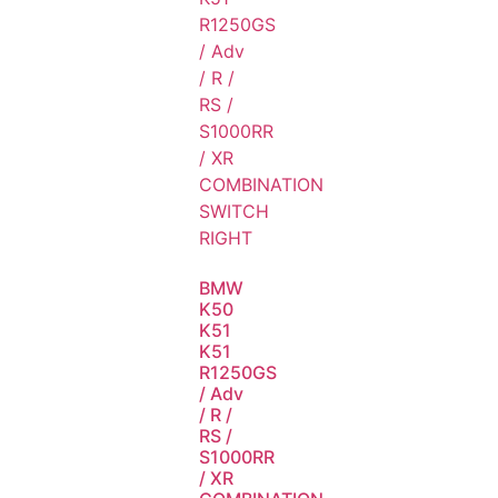
BMW
K50
K51
K51
R1250GS
/ Adv
/ R /
RS /
S1000RR
/ XR