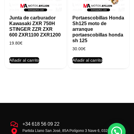
Junta de carburador
Portaescobillas Honda
Kawasaki ZXR 750H
Sh125 moto de
STINGER ZZR ZXR
arranque
600 ZXR1100 ZXR1200
portaescobillas honda
sh 125
19.80
€
30.00
€
Añadir al carrito
Añadir al carrito
+34 618 56 09 22
Partida Llano San José, 85A Polígono 3 Nave 6, 03293 la