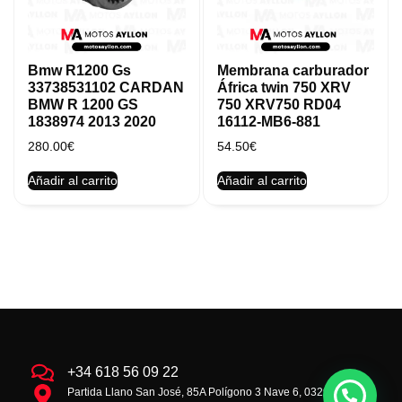
Bmw R1200 Gs
Membrana carburador
33738531102 CARDAN
África twin 750 XRV
BMW R 1200 GS
750 XRV750 RD04
1838974 2013 2020
16112-MB6-881
280.00
€
54.50
€
Añadir al carrito
Añadir al carrito
+34 618 56 09 22
Partida Llano San José, 85A Polígono 3 Nave 6, 03293 la