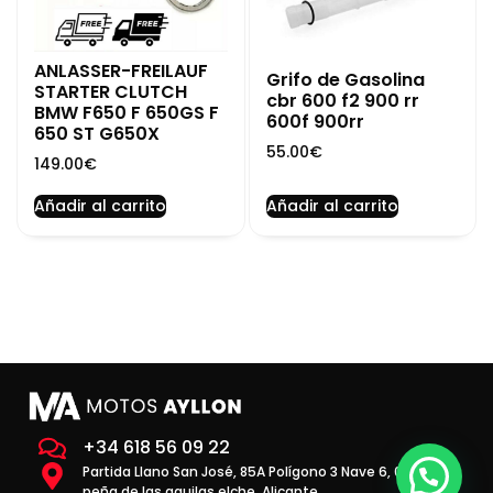
ANLASSER-FREILAUF
Grifo de Gasolina
STARTER CLUTCH
cbr 600 f2 900 rr
BMW F650 F 650GS F
600f 900rr
650 ST G650X
55.00
€
149.00
€
Añadir al carrito
Añadir al carrito
+34 618 56 09 22
Partida Llano San José, 85A Polígono 3 Nave 6, 03293 la
peña de las aguilas elche, Alicante