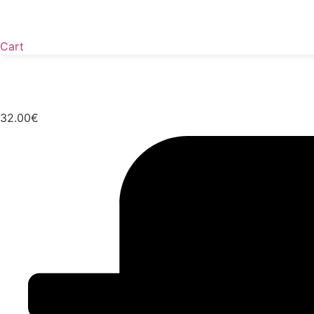
Cart
32.00
€