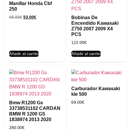
Manillar Honda Cbf
250
68.00
€
53.00
€
Bobinas De
Encendido Kawasaki
Z750 2007 2009 X4
PCS
122.00
€
Añadir al carrito
Añadir al carrito
Carburador Kawasaki
kle 500
69.00
€
Bmw R1200 Gs
33738531102 CARDAN
BMW R 1200 GS
1838974 2013 2020
280.00
€