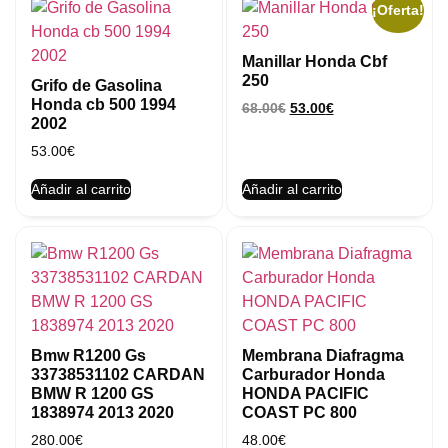
¡Oferta!
Manillar Honda Cbf
250
Grifo de Gasolina
Honda cb 500 1994
68.00
€
53.00
€
2002
53.00
€
Añadir al carrito
Añadir al carrito
Bmw R1200 Gs
Membrana Diafragma
33738531102 CARDAN
Carburador Honda
BMW R 1200 GS
HONDA PACIFIC
1838974 2013 2020
COAST PC 800
280.00
€
48.00
€