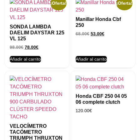
¡Oferta!
¡Oferta!
Manillar Honda Cbf
250
SONDA LAMBDA
DAELIM DAYSTAR 125
68.00
€
53.00
€
VL 125
98.00
€
78.00
€
Añadir al carrito
Añadir al carrito
Honda CBF 250 04 05
06 complete clutch
120.00
€
VELOCÍMETRO
TACÓMETRO
TRIUMPH THRUXTON