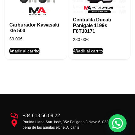
Centralita Ducati
Carburador Kawasaki
Panigale 1199s
kle 500
F8TJ0171
69.00
€
280.00
€
Añadir al carrito
Añadir al carrito
+34 618 56 09 22
Partida Llano San José, 85A Polígono 3 Nave 6, 03293 la
peña de las aguilas elche, Alicante