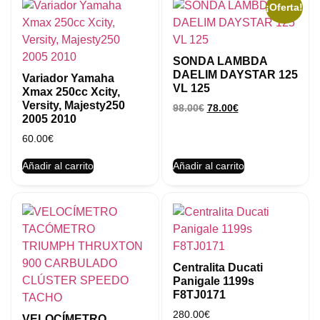
¡Oferta!
SONDA LAMBDA
DAELIM DAYSTAR 125
Variador Yamaha
VL 125
Xmax 250cc Xcity,
Versity, Majesty250
98.00
€
78.00
€
2005 2010
60.00
€
Añadir al carrito
Añadir al carrito
Centralita Ducati
Panigale 1199s
F8TJ0171
280.00
€
VELOCÍMETRO