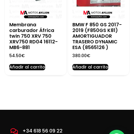
Membrana
BMW F 850 GS 2017-
carburador África
2019 (F850GS K81)
twin 750 XRV 750
AMORTIGUADOR
XRV750 RD04 16112-
TRASERO DYNAMIC
MB6-881
ESA (8565126 )
54.50
€
380.00
€
Añadir al carrito
Añadir al carrito
+34 618 56 09 22