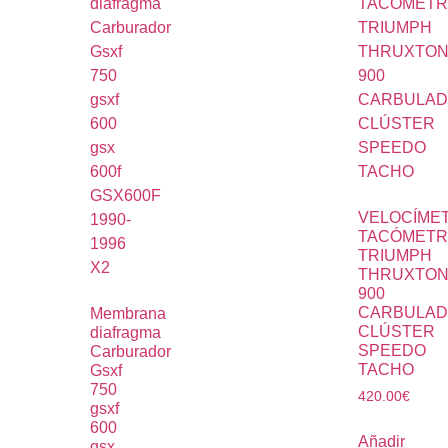
VELOCÍME
TACÓMET
TRIUMPH
THRUXTO
900
CARBULA
Membrana
CLÚSTER
diafragma
SPEEDO
Carburador
TACHO
Gsxf
750
420.00
€
gsxf
600
Añadir
gsx