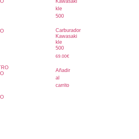
Carburador
Kawasaki
kle
500
69.00
€
TRO
Añadir
RO
al
carrito
N
DO