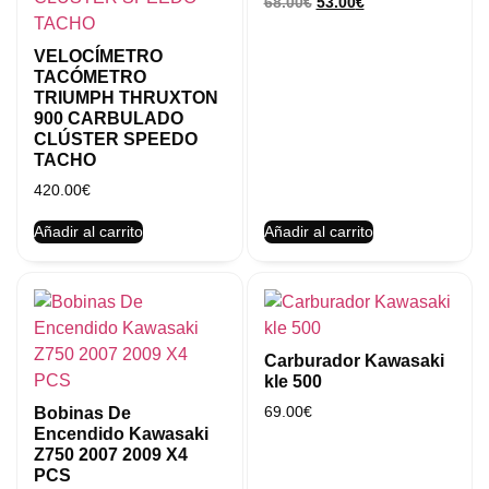
68.00
€
53.00
€
VELOCÍMETRO
TACÓMETRO
TRIUMPH THRUXTON
900 CARBULADO
CLÚSTER SPEEDO
TACHO
420.00
€
Añadir al carrito
Añadir al carrito
Carburador Kawasaki
kle 500
69.00
€
Bobinas De
Encendido Kawasaki
Z750 2007 2009 X4
PCS